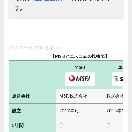
す。
【MSFJとエスコムの比較表】
MSFJ
エスコ
運営会社
MSFJ株式会社
株式会社エ
設立
2017年9月
2015年10月
2社間
〇
〇