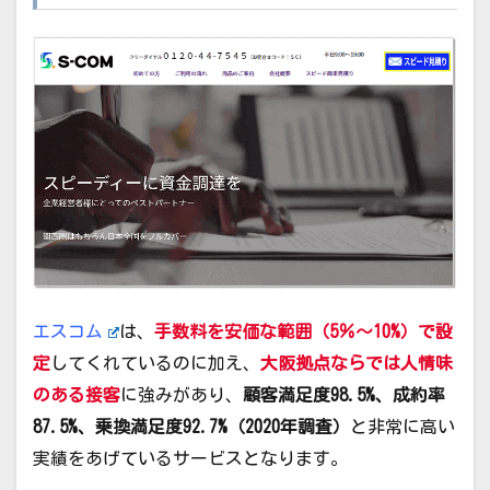
エスコム
は、
手数料を安価な範囲
（
5％
～10%）
で設
定
してくれているのに加え、
大阪拠点ならでは人情味
のある接客
に強みがあり、
顧客満足度98.5%、成約率
87.5%、乗換満足度92.7%（2020年調査）
と非常に高い
実績をあげているサービスとなります。