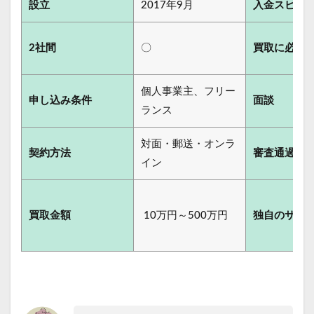
設立
2017年9月
入金スピー
2社間
〇
買取に必要
個人事業主、フリー
申し込み条件
面談
ランス
対面・郵送・オンラ
契約方法
審査通過率
イン
買取金額
10万円～500万円
独自のサー