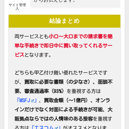
サイト管理
人
結論まとめ
両サービスとも
小口～大口までの請求書を簡
単な手続きで即日中に買い取ってくれるサー
ビス
となります。
どちらも甲乙付け難い優れたサービスです
が、
買取に必要な書類（の少なさ）、面談不
要、審査通過率（93%）
を重視する方は
「
MSFJ
」
、
買取金額（～1億円）
、
オンラ
インだけでなく対面による手続きが可能
、大
阪拠点ならではの人情味のある接客
を重視す
る方は
「
エスコム
」
がオススメとなりま