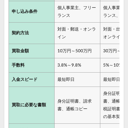
個人事業主、フリー
個人事業主
申し込み条件
ランス
ランス、法
対面・郵送・オンラ
対面・出張
契約方法
イン
オンライン
買取金額
10万円～500万円
30万円～1
手数料
3.8%～9.8%
5%～10%
入金スピード
最短即日
最短即日
身分証明書
身分証明書、請求
書、通帳コ
買取に必要な書類
書、通帳コピー
税証明書、
の基本契約