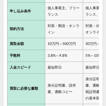
個人事業主、フリー
個人事業主
申し込み条件
ランス
ランス、法
対面・郵送・オンラ
対面・出張
契約方法
イン
オンライン
買取金額
10万円～500万円
30万円～1
手数料
3.8%～9.8%
5%～10%
入金スピード
最短即日
最短即日
身分証明書
身分証明書、請求
書、通帳コ
買取に必要な書類
書、通帳コピー
税証明書、
の基本契約