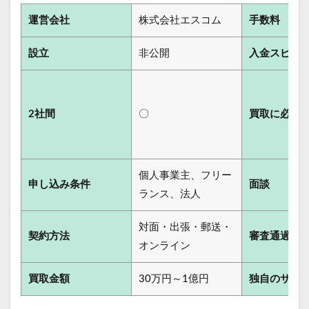
運営会社
株式会社エスコム
手数料
設立
非公開
入金スピー
2社間
〇
買取に必要
個人事業主、フリー
申し込み条件
面談
ランス、法人
対面・出張・郵送・
契約方法
審査通過率
オンライン
買取金額
30万円～1億円
独自のサー