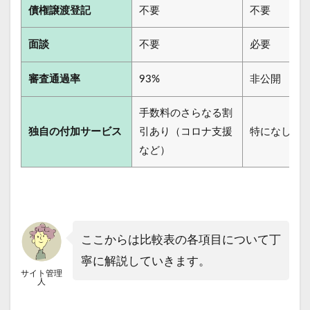
債権譲渡登記
不要
不要
面談
不要
必要
審査通過率
93%
非公開
手数料のさらなる割
独自の付加サービス
引あり（コロナ支援
特になし
など）
ここからは比較表の各項目について丁
寧に解説していきます。
サイト管理
人