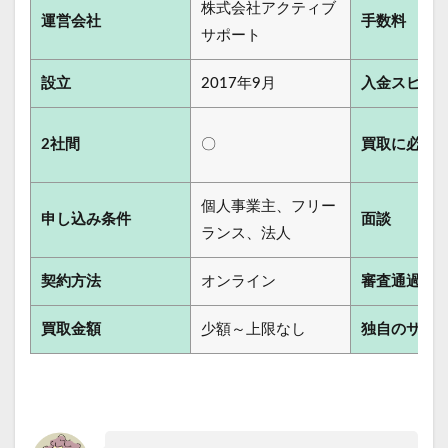
株式会社アクティブ
運営会社
手数料
サポート
設立
2017年9月
入金スピー
2社間
〇
買取に必要
個人事業主、フリー
申し込み条件
面談
ランス、法人
契約方法
オンライン
審査通過率
買取金額
少額～上限なし
独自のサー