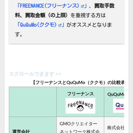
「
FREENANCE(フリーナンス)
」
、
買取手数
料、買取金額（の上限）
を重視する方は
「
QuQuMo(ククモ)
」
がオススメとなりま
す。
【フリーナンスとQuQuMo（ククモ）の比較表】
フリーナンス
QuQuMo
（
GMOクリエイター
株式会社ア
運営会社
ネットワーク株式会