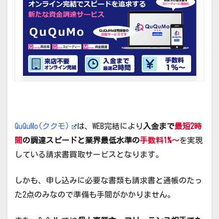
QuQuMo(ククモ)
は、WEB完結により
入金まで
最短2時
間
の調達スピードと業界最低水準の
手数料1%～
を実現
している請求書買取サービスとなります。
しかも、申し込みに必要な書類も請求書と通帳のたっ
た2点のみなので準備も手間がかかりません。