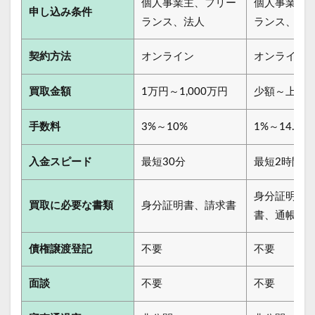
個人事業主、フリー
個人事業主
申し込み条件
ランス、法人
ランス、法
契約方法
オンライン
オンライン
買取金額
1万円～1,000万円
少額～上限
手数料
3%～10%
1%～14.8%
入金スピード
最短30分
最短2時間
身分証明書
買取に必要な書類
身分証明書、請求書
書、通帳コ
債権譲渡登記
不要
不要
面談
不要
不要