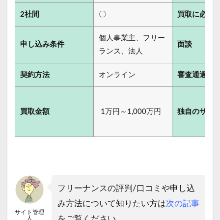
2社間
〇
買取に必要
個人事業主、フリー
申し込み条件
面談
ランス、法人
契約方法
オンライン
審査通過率
買取金額
1万円～1,000万円
独自のサー
フリーナンスの評判/口コミや申し込
み方法について知りたい方は
次の記事
サイト管理
をご覧ください。
人