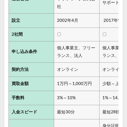
サポート
社
設立
2002年4月
2017年9月
2社間
〇
〇
個人事業主、フリー
個人事業主
申し込み条件
ランス、法人
ランス、法
契約方法
オンライン
オンライン
買取金額
1万円～1,000万円
少額～上限
手数料
3%～10%
1%～14.8%
入金スピード
最短30分
最短2時間
身分証明書