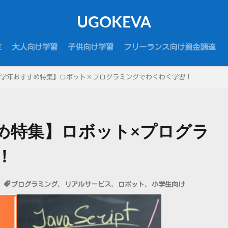
UGOKEVA
E
大人向け学習
子供向け学習
フリーランス向け資金調達
学年おすすめ特集】ロボット×プログラミングでわくわく学習！
め特集】ロボット×プログラ
！
プログラミング
,
リアルサービス
,
ロボット
,
小学生向け