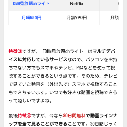
DMM見放題chライト
Hulu
Netflix
月額550円
月額990円
月額1,0
特徴③
ですが、「DMM見放題chライト」は
マルチデバ
イスに対応しているサービス
なので、パソコンをお持
ちでない方でもスマホやテレビ、PS4などを使って視
聴することができるという点です。そのため、テレビ
で見ていた動画を（外出先で）スマホで視聴すること
もできちゃいます。いつでも好きな動画を視聴できる
って嬉しいですよね。
最後
特徴④
ですが、今なら
30日間無料
で動画ラインナ
ップを全て見ることができる
ことです。30日間じっく