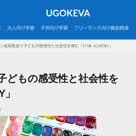
UGOKEVA
E
大人向け学習
子供向け学習
フリーランス向け資金調達
ン絵画教室で子どもの感受性と社会性を育む「ATAM ACADEMY」
子どもの感受性と社会性を
MY」
習